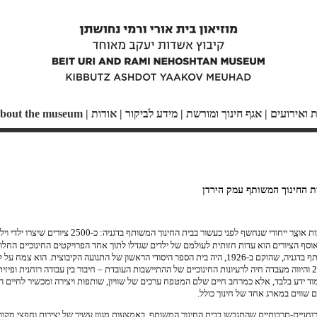
ת ואירועים
|
אגף חינוך ומורשת
|
מידע לביקור
|
אודות
|
bout the museum
ת החינוך המשותף עמק הירדן
התגבשה בעקבות אוצַַר ייחודי שנחשף לפני כעשור בבית 
 הציורים הוא עדות חזותית לעולמם של ילדים שגדלו לתוך אחד הפרויקטים החינוכיים החלוצ
המשותף בקיבוצים. בית החינוך המשותף בדגניה, שהוקם ב-1926, היה בית הספר היסודי הראשון של התנועה הק
בעמק בשנות העשרים של המאה ה-20 והיווה מעבדה חיה לרעיונות החינוכיים של ההתיישבות העובדת – חיבור בין עבודה רוחנ
וד ידע בלבד, אלא כמרחב חיים שלם המטפח ערכים של שוויון, שותפות ויצירה ומכשיר לחיים 
 שווים במארג אחד של חינוך כולל.
חניים-תרבותיים שהתגבשו בבית החינוך המשותף, באמצעות מגוון עשיר של יצירות וחפצי מקור 