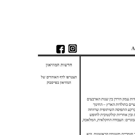
A
חדשות המוזיאון
הצטרפו לדף האוהדים של
המוזיאון בפייסבוק
החינוך המשותף בדגניה: כ-2500 ציורים שיצרו ילדי וילדות עמק הירדן בין שנות הארבעים
יים בתולדות הארץ – החינוך
יבוצית. הוא צמח על קרקע התפיסה השיתופית שרווחה
ית ופיזית ובין אחריות קולקטיבית לחופש
הבוגרים: העבודה החקלאית, המלאכה,
חומריים משנותיו הראשונות. היא