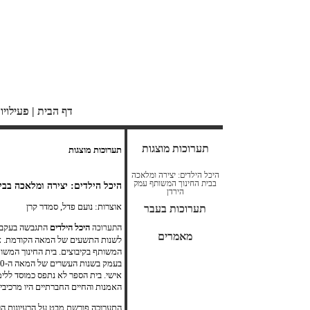
דף הבית
|
פעילויו
תערוכות מוצגות
תערוכות מוצגות
היכל הילדים: יצירה ומלאכה
בבית החינוך המשותף עמק
היכל הילדים: יצירה ומלאכה בבי
הירדן
אוצרות: נועם פדל, סמדר קרן
תערוכות בעבר
ה
היכל הילדים
תערוכה
מאמרים
לשנות התשעים של המאה הקודמת. אוסף
אישי. בית הספר לא נתפס כמוסד ללימ
האמנות והחיים החברתיים היו מרכיבים
התערוכה פורשת מבט על הרעיונות הרו